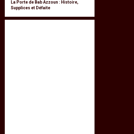
La Porte de Bab Azzoun : Histoire,
Supplices et Défaite
Portrait de Mohamed El Badji,
L’hadj M’Hamed El Anka-SIDI
dit « Khouya El Baz ».
SAHNOUN