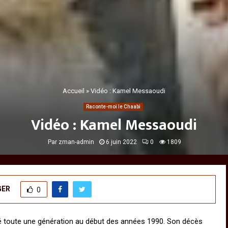
Accueil
»
Vidéo : Kamel Messaoudi
Raconte-moi le Chaabi
Vidéo : Kamel Messaoudi
Par
zman-admin
6 juin 2022
0
1809
GER
0
é toute une génération au début des années 1990. Son décès