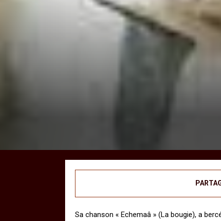
PARTA
Sa chanson « Echemaâ » (La bougie), a berc