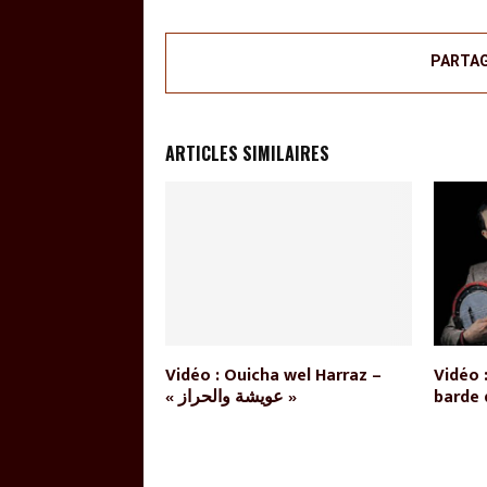
PARTA
ARTICLES SIMILAIRES
e Mohamed
Vidéo : Ouicha wel Harraz –
Vidéo 
SOUIRI, suite et
« عويشة والحراز »
barde 