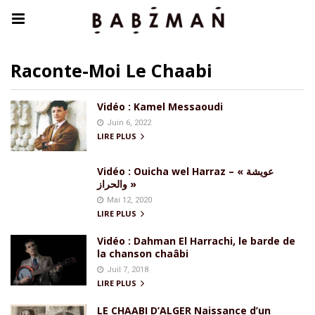
Raconte-Moi Le Chaabi
Vidéo : Kamel Messaoudi
Juin 6, 2022
LIRE PLUS
Vidéo : Ouicha wel Harraz – « عويشة
والحراز »
Mai 12, 2020
LIRE PLUS
Vidéo : Dahman El Harrachi, le barde de
la chanson chaâbi
Juil 7, 2018
LIRE PLUS
LE CHAABI D’ALGER Naissance d’un