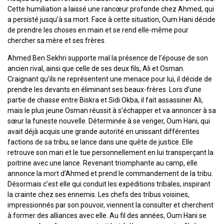
Cette humiliation a laissé une rancœur profonde chez Ahmed, qui
a persisté jusqu’à sa mort. Face à cette situation, Oum Hani décide
de prendre les choses en main et se rend elle-même pour
chercher sa mère et ses frères.
Ahmed Ben Sekhri supporte mal la présence de l’épouse de son
ancien rival, ainsi que celle de ses deux fils, Ali et Osman.
Craignant qu’ils ne représentent une menace pour lui, il décide de
prendre les devants en éliminant ses beaux-frères. Lors d’une
partie de chasse entre Biskra et Sidi Okba, il fait assassiner Ali,
mais le plus jeune Osman réussit à s’échapper et va annoncer à sa
sœur la funeste nouvelle. Déterminée à se venger, Oum Hani, qui
avait déjà acquis une grande autorité en unissant différentes
factions de sa tribu, se lance dans une quête de justice. Elle
retrouve son mari et le tue personnellement en lui transperçant la
poitrine avec une lance. Revenant triomphante au camp, elle
annonce la mort d’Ahmed et prend le commandement de la tribu.
Désormais c’est elle qui conduit les expéditions tribales, inspirant
la crainte chez ses ennemis. Les chefs des tribus voisines,
impressionnés par son pouvoir, viennent la consulter et cherchent
à former des alliances avec elle. Au fil des années, Oum Hani se