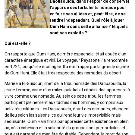
Daouaouida, dans l’espoir de conserver
l’appui de ces turbulents nomade pour
en faire ses alliées et, peut-être, de se
rendre indépendant. Quel rôle à jouer
Oum Hani dans cette alliance ? Et quels
sont ses exploits ?
Qui est-elle ?
On rapporte que Oum Hani, de mère espagnole, était douée d’un
caractère énergique et viril. Le voyageur Peyssonel l’a rencontrée
en 1724, lorsqu’elle était âgée. Il a été frappé par la grande dignité
de Oum Hani. Elle était très respectée des nomades du désert.
Mariée à El-Guidoun, chef de la tribu nomade des Daouaouida, la
jeune femme, issue d’un milieu palatial et citadin, doit apprendre à
vivre comme une nomade. Au sein de cette tribu, les femmes
participent pleinement aux tâches des hommes, y compris aux
activités militaires. Les Daouaouida, étant des nomades, changent
de lieu selon les saisons, ce qui rend leur vie imprévisible mais
séduisante. Oum Hani finira par apprécier cette existence en plein
air, où la cohésion et la solidarité du groupe sont primordiales, et
tout est partagé de manière équitable. Cependant, la mort de son