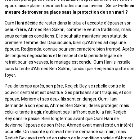
époux laisse planer des incertitudes sur son avenir…
Sera-t-elle en
mesure de trouver sa place sans la protection de son mari ?
Oum Hani décide de rester dans la tribu et accepte d’épouser son
beau-frère, Ahmed Ben Sakhri, comme le veut la traditions, mais
sous certaines conditions. Elle souhaite maintenir son statut de
première femme des Daouaouida, bien qu’Ahmed ait déjà une
épouse, Redjerada, connue pour son caractère bien trempé. Après
de longues négociations et le respect de la période légale de
retrait pour les veuves, le mariage est conclu. Oum Hani s’installe
sous la tente d’Ahmed Ben Sakhri, tandis que Redjerada quitte son
foyer.
Peu de temps après, son père, Redjeb Bey, se rebelle contre le
pouvoir central et est destitué. Ses partisans sont traqués, et son
épouse, Meriem et ses deux fils sont en danger. Oum Hani
demande à son époux, Ahmed Ben Sakhri, de les protéger, mais
celui-ci tarde à agir, n’oubliant pas l’affront que lui a fait Redjeb
Bey dans le passé. Bien longtemps avant que Oum Hani ne
devienne l’épouse de son frère, Ahmed avait manifesté un intérêt
pour elle. On raconte qu’il avait même demandé sa main, mais
Redjeb Bey avait refusé en raison de la condition sociale d’Ahmed.