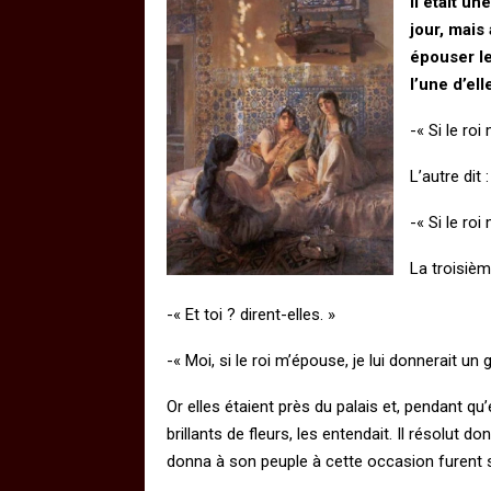
Il était un
jour, mais
épouser le
l’une d’elle
-« Si le roi
L’autre dit :
-« Si le ro
La troisième
-« Et toi ? dirent-elles. »
-« Moi, si le roi m’épouse, je lui donnerait un 
Or elles étaient près du palais et, pendant qu’
brillants de fleurs, les entendait. Il résolut 
donna à son peuple à cette occasion furent 