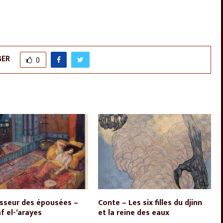
GER
0
isseur des épousées –
Conte – Les six filles du djinn
f el-‘arayes
et la reine des eaux