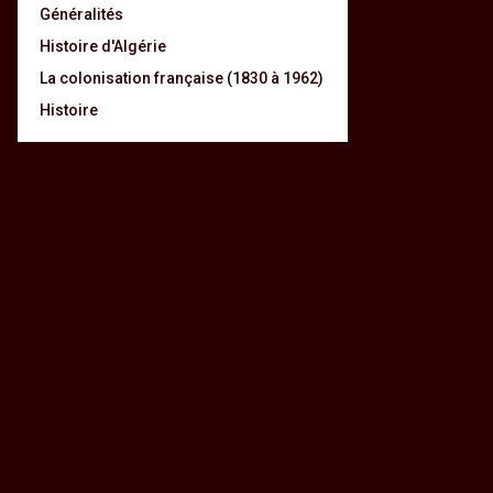
Généralités
Histoire d'Algérie
La colonisation française (1830 à 1962)
Histoire
Conte l’oiseau d’or – Partie 5 –
Conte : L’oiseau d’or – Parti
A la conquête de l’oiseau d’or
– Les perles enchâssées