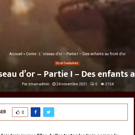
Accueil
»
Conte : L’ oiseau d’or – Partie I – Des enfants au front d’or
Us et Coutumes
iseau d’or – Partie I – Des enfants 
Par
zman-admin
24 novembre 2021
0
2154
GER
0