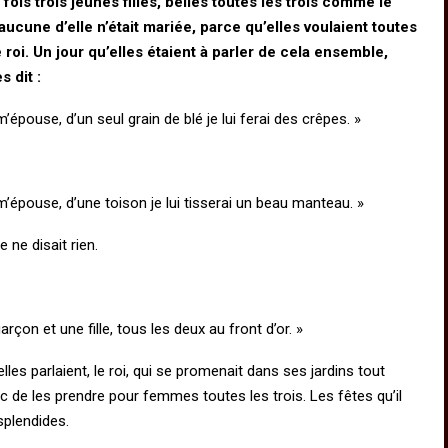
e fois trois jeunes filles, belles toutes les trois comme le
 aucune d’elle n’était mariée, parce qu’elles voulaient toutes
 roi. Un jour qu’elles étaient à parler de cela ensemble,
s dit :
 m’épouse, d’un seul grain de blé je lui ferai des crêpes. »
i m’épouse, d’une toison je lui tisserai un beau manteau. »
 ne disait rien.
garçon et une fille, tous les deux au front d’or. »
elles parlaient, le roi, qui se promenait dans ses jardins tout
donc de les prendre pour femmes toutes les trois. Les fêtes qu’il
splendides.