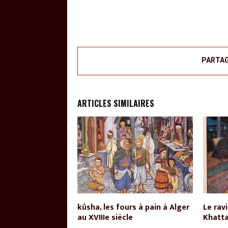
PARTA
ARTICLES SIMILAIRES
raditionnel dans
kûsha, les fours à pain à Alger
Le rav
n – Partie III –
au XVIIIe siècle
Khatta
noces