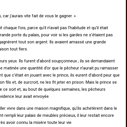
ar j’aurais vite fait de vous le gagner. »
 chaque fois, parce qu’il n’avait pas l’habitude et qu’il était
 grande porte du palais, pour voir si les gardes ne s’étaient pas
i gagnèrent tout son argent. Ils avaient amassé une grande
ison tout fiers.
urs yeux. Ils furent d’abord soupçonneux ; ils se demandaient
 matinée une quantité d’or que le pêcheur n’aurait pu ramasser
t que c’était en jouant avec le prince, ils eurent d’abord peur que
n fils et, de surcroit, ne les fit jeter en prison. Mais le prince se
e ce soit et, au bout de quelques semaines, les pêcheurs
ovidence leur avait envoyée.
aller vivre dans une maison magnifique, qu’ils achetèrent dans le
rent rempli leur palais de meubles précieux, il leur restait encore
rès avoir connu la misère toute leur vie