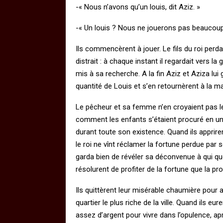
-« Nous n’avons qu’un louis, dit Aziz. »
-« Un louis ? Nous ne jouerons pas beaucoup, c
Ils commencèrent à jouer. Le fils du roi perdait
distrait : à chaque instant il regardait vers la
mis à sa recherche. A la fin Aziz et Aziza lu
quantité de Louis et s’en retournèrent à la ma
Le pêcheur et sa femme n’en croyaient pas le
comment les enfants s’étaient procuré en une
durant toute son existence. Quand ils appriren
le roi ne vînt réclamer la fortune perdue par so
garda bien de révéler sa déconvenue à qui qu
résolurent de profiter de la fortune que la pr
Ils quittèrent leur misérable chaumière pour 
quartier le plus riche de la ville. Quand ils eu
assez d’argent pour vivre dans l’opulence, ap