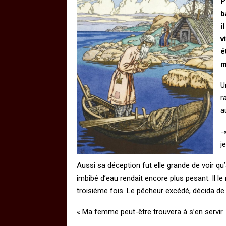
P
b
i
v
é
m
U
r
a
-
j
Aussi sa déception fut elle grande de voir q
imbibé d’eau rendait encore plus pesant. Il le
troisième fois. Le pêcheur excédé, décida de 
« Ma femme peut-être trouvera à s’en servir.