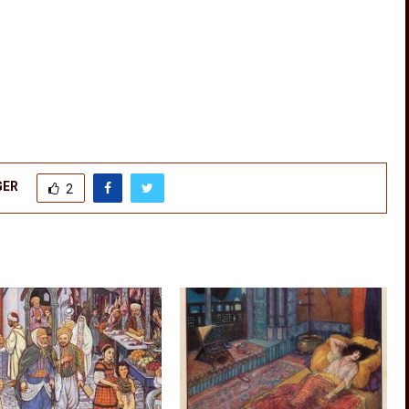
GER
2