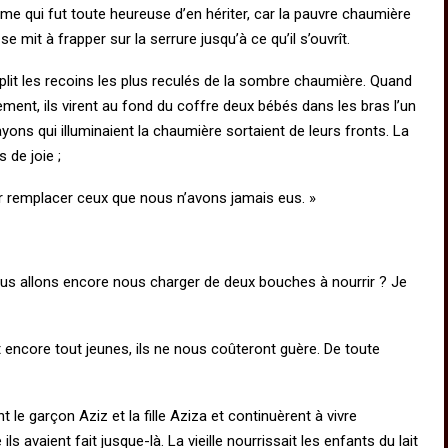
 femme qui fut toute heureuse d’en hériter, car la pauvre chaumière
 mit à frapper sur la serrure jusqu’à ce qu’il s’ouvrît.
plit les recoins les plus reculés de la sombre chaumière. Quand
ment, ils virent au fond du coffre deux bébés dans les bras l’un
 rayons qui illuminaient la chaumière sortaient de leurs fronts. La
 de joie ;
r remplacer ceux que nous n’avons jamais eus. »
ous allons encore nous charger de deux bouches à nourrir ? Je
nt encore tout jeunes, ils ne nous coûteront guère. De toute
 le garçon Aziz et la fille Aziza et continuèrent à vivre
 avaient fait jusque-là. La vieille nourrissait les enfants du lait