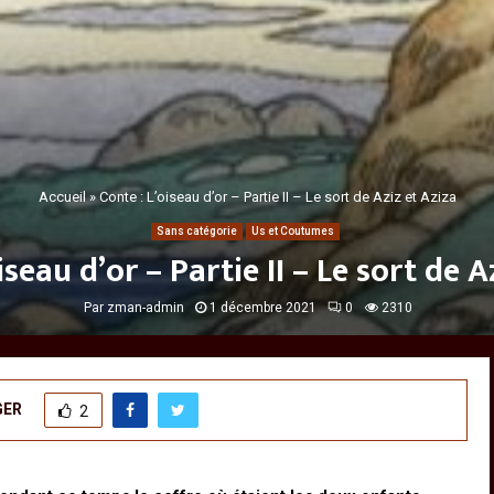
Accueil
»
Conte : L’oiseau d’or – Partie II – Le sort de Aziz et Aziza
Sans catégorie
Us et Coutumes
iseau d’or – Partie II – Le sort de A
Par
zman-admin
1 décembre 2021
0
2310
GER
2