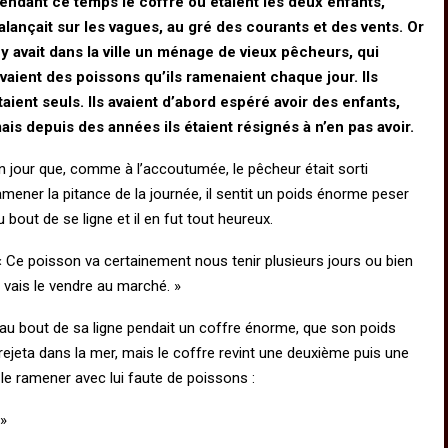
endant ce temps le coffre où étaient les deux enfants,
alançait sur les vagues, au gré des courants et des vents. Or
l y avait dans la ville un ménage de vieux pêcheurs, qui
ivaient des poissons qu’ils ramenaient chaque jour. Ils
taient seuls. Ils avaient d’abord espéré avoir des enfants,
ais depuis des années ils étaient résignés à n’en pas avoir.
n jour que, comme à l’accoutumée, le pêcheur était sorti
amener la pitance de la journée, il sentit un poids énorme peser
u bout de se ligne et il en fut tout heureux.
« Ce poisson va certainement nous tenir plusieurs jours ou bien
e vais le vendre au marché. »
u’au bout de sa ligne pendait un coffre énorme, que son poids
 rejeta dans la mer, mais le coffre revint une deuxième puis une
le ramener avec lui faute de poissons :
 »