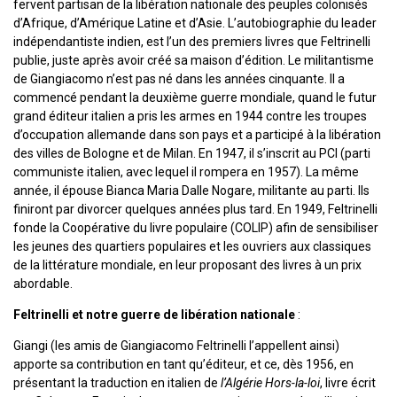
fervent partisan de la libération nationale des peuples colonisés
d’Afrique, d’Amérique Latine et d’Asie. L’autobiographie du leader
indépendantiste indien, est l’un des premiers livres que Feltrinelli
publie, juste après avoir créé sa maison d’édition. Le militantisme
de Giangiacomo n’est pas né dans les années cinquante. Il a
commencé pendant la deuxième guerre mondiale, quand le futur
grand éditeur italien a pris les armes en 1944 contre les troupes
d’occupation allemande dans son pays et a participé à la libération
des villes de Bologne et de Milan. En 1947, il s’inscrit au PCI (parti
communiste italien, avec lequel il rompera en 1957). La même
année, il épouse Bianca Maria Dalle Nogare, militante au parti. Ils
finiront par divorcer quelques années plus tard. En 1949, Feltrinelli
fonde la Coopérative du livre populaire (COLIP) afin de sensibiliser
les jeunes des quartiers populaires et les ouvriers aux classiques
de la littérature mondiale, en leur proposant des livres à un prix
abordable.
Feltrinelli et notre guerre de libération nationale
:
Giangi (les amis de Giangiacomo Feltrinelli l’appellent ainsi)
apporte sa contribution en tant qu’éditeur, et ce, dès 1956, en
présentant la traduction en italien de
l’Algérie Hors-la-loi
, livre écrit