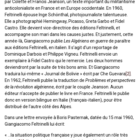
par Colette et Francis Jeanson, un texte important du militantisme
anticolonialiste en France et en Europe occidentale. En 1960,
Feltrinelli épouse Inge Schönthal, photojournaliste talentueuse.
Elle a photographié Hemingway, Picasso, Greta Garbo et Fidel
Castro. Elle devient vice-directrice des éditions Feltrinelli, et
accompagne son mari dans les causes justes. Et justement, cette
année-là, Giangiacomo publie
Les Algériens en guerre
de paraître
aux éditions Feltrinelli, en italien. Il s’agit d’un reportage de
Dominique Darbois et Philippe Vigneu. Feltrinelli envoie un
exemplaire à Fidel Castro qui le remercie. Les deux hommes
deviendront par la suite de très bons amis. Et Giangiacomo
traduira lui-même « Journal de Bolivie » écrit par Che Guevara
[2]
.
En 1962, Feltrinelli publie la traduction de
Problèmes et perspectives
de la révolution algérienne
, écrit par le couple Jeanson. Aucun
éditeur n’accepte de publier le livre en France. Feltrinelli le publie
donc en version bilingue en Italie (français-italien), pour être
distribué de l’autre côté des Alpes.
Dans une lettre envoyée à Boris Pasternak, datée du 15 mai 1960,
Giangiacomo Feltrinelli lui écrit:
« …la situation politique française y joue également un rôle très