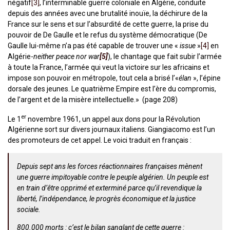
négatif
[3]
, l’interminable guerre coloniale en Algérie, conduite
depuis des années avec une brutalité inouïe, la déchirure de la
France sur le sens et sur l’absurdité de cette guerre, la prise du
pouvoir de De Gaulle et le refus du système démocratique (De
Gaulle lui-même n’a pas été capable de trouver une «
issue
»
[4]
en
Algérie-
neither peace nor war
[5]
), le chantage que fait subir l’armée
à toute la France, l’armée qui veut la victoire sur les africains et
impose son pouvoir en métropole, tout cela a brisé l’«
élan
», l’épine
dorsale des jeunes. Le quatrième Empire est l’ère du compromis,
de l’argent et de la misère intellectuelle.» (page 208)
er
Le 1
novembre 1961, un appel aux dons pour la Révolution
Algérienne sort sur divers journaux italiens. Giangiacomo est l’un
des promoteurs de cet appel. Le voici traduit en français :
Depuis sept ans les forces réactionnaires françaises mènent
une guerre impitoyable contre le peuple algérien. Un peuple est
en train d’être opprimé et exterminé parce qu’il revendique la
liberté, l’indépendance, le progrès économique et la justice
sociale.
800.000 morts : c’est le bilan sanglant de cette guerre :