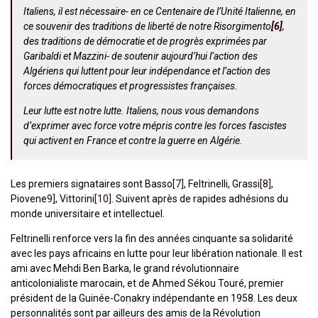
Italiens, il est nécessaire- en ce Centenaire de l’Unité Italienne, en
ce souvenir des traditions de liberté de notre Risorgimento
[6]
,
des traditions de démocratie et de progrès exprimées par
Garibaldi et Mazzini- de soutenir aujourd’hui l’action des
Algériens qui luttent pour leur indépendance et l’action des
forces démocratiques et progressistes françaises.
Leur lutte est notre lutte. Italiens, nous vous demandons
d’exprimer avec force votre mépris contre les forces fascistes
qui activent en France et contre la guerre en Algérie.
Les premiers signataires sont Basso
[7]
, Feltrinelli, Grassi
[8]
,
Piovene
9]
, Vittorini
[10]
. Suivent après de rapides adhésions du
monde universitaire et intellectuel
.
Feltrinelli renforce vers la fin des années cinquante sa solidarité
avec les pays africains en lutte pour leur libération nationale. Il est
ami avec Mehdi Ben Barka, le grand révolutionnaire
anticolonialiste marocain, et de Ahmed Sékou Touré, premier
président de la Guinée-Conakry indépendante en 1958. Les deux
personnalités sont par ailleurs des amis de la Révolution