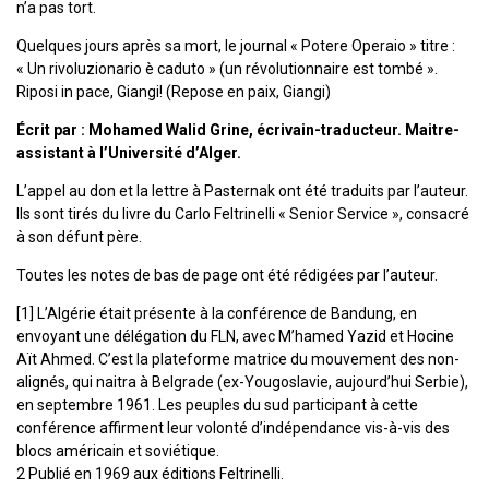
n’a pas tort.
Quelques jours après sa mort, le journal « Potere Operaio » titre :
« Un rivoluzionario è caduto » (un révolutionnaire est tombé ».
Riposi in pace, Giangi! (Repose en paix, Giangi)
Écrit par : Mohamed Walid Grine, écrivain-traducteur. Maitre-
assistant à l’Université d’Alger.
L’appel au don et la lettre à Pasternak ont été traduits par l’auteur.
Ils sont tirés du livre du Carlo Feltrinelli « Senior Service », consacré
à son défunt père.
Toutes les notes de bas de page ont été rédigées par l’auteur.
[1] L’Algérie était présente à la conférence de Bandung, en
envoyant une délégation du FLN, avec M’hamed Yazid et Hocine
Aït Ahmed. C’est la plateforme matrice du mouvement des non-
alignés, qui naitra à Belgrade (ex-Yougoslavie, aujourd’hui Serbie),
en septembre 1961. Les peuples du sud participant à cette
conférence affirment leur volonté d’indépendance vis-à-vis des
blocs américain et soviétique.
2 Publié en 1969 aux éditions Feltrinelli.