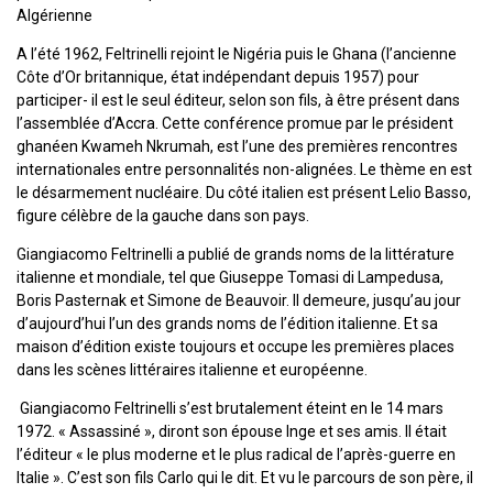
Algérienne
A l’été 1962, Feltrinelli rejoint le Nigéria puis le Ghana (l’ancienne
Côte d’Or britannique, état indépendant depuis 1957) pour
participer- il est le seul éditeur, selon son fils, à être présent dans
l’assemblée d’Accra. Cette conférence promue par le président
ghanéen Kwameh Nkrumah, est l’une des premières rencontres
internationales entre personnalités non-alignées. Le thème en est
le désarmement nucléaire. Du côté italien est présent Lelio Basso,
figure célèbre de la gauche dans son pays.
Giangiacomo Feltrinelli a publié de grands noms de la littérature
italienne et mondiale, tel que Giuseppe Tomasi di Lampedusa,
Boris Pasternak et Simone de Beauvoir. Il demeure, jusqu’au jour
d’aujourd’hui l’un des grands noms de l’édition italienne. Et sa
maison d’édition existe toujours et occupe les premières places
dans les scènes littéraires italienne et européenne.
Giangiacomo Feltrinelli s’est brutalement éteint en le 14 mars
1972. « Assassiné », diront son épouse Inge et ses amis. Il était
l’éditeur « le plus moderne et le plus radical de l’après-guerre en
Italie ». C’est son fils Carlo qui le dit. Et vu le parcours de son père, il