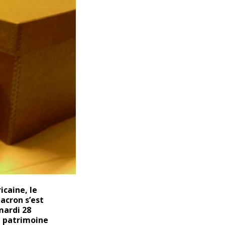
icaine, le
acron
s’est
mardi 28
u patrimoine