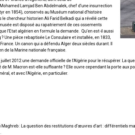
s Mohamed Lamjad Ben Abdelmalek, chef d’une insurrection
tyr en 1854), conservés au Muséum national d’histoire
s le chercheur historien Ali Farid Belkadi qui a révélé cette
 musée est disposé au rapatriement de ces ossements
que l’Etat algérien en formule la demande. Qu’en est-il aussi
 Une pièce rebaptisée Le Consulaire et installée, en 1833,
 France. Un canon qui a défendu Alger deux siècles durant. Il
en de la Marine nationale française.
juillet 2012 une demande officielle de l’Algérie pour le récupérer. La ques
té de M. Macron est-elle suffisante ? Elle ouvre cependant la porte aux 
éral, et avec l’Algérie, en particulier.
 Maghreb : La question des restitutions d’œuvres d’art : différentiels 
8.