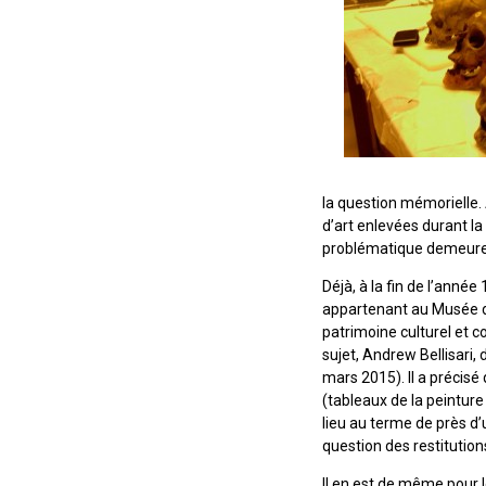
la question mémorielle.
d’art enlevées durant la
problématique demeure p
Déjà, à la fin de l’anné
appartenant au Musée de
patrimoine culturel et 
sujet, Andrew Bellisari,
mars 2015). Il a précisé
(tableaux de la peinture
lieu au terme de près d’
question des restitution
Il en est de même pour l