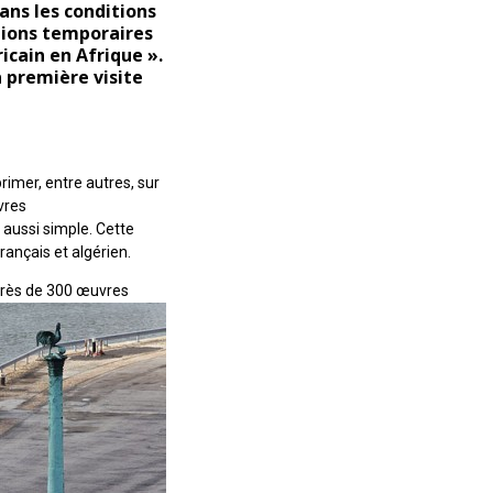
q ans les conditions
tions temporaires
icain en Afrique ».
a première visite
rimer, entre autres, sur
vres
s aussi simple. Cette
ançais et algérien.
près
de 300 œuvres