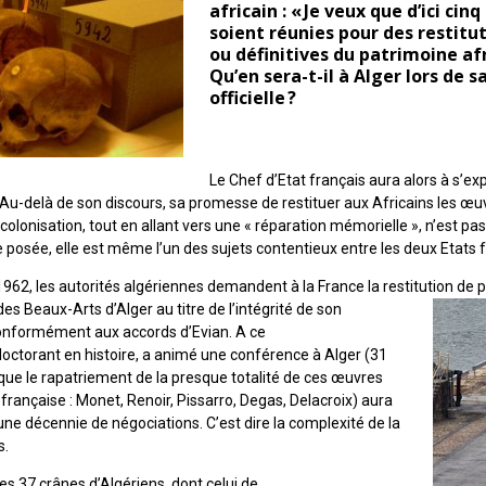
africain : « Je veux que d’ici cin
soient réunies pour des restitu
ou définitives du patrimoine afr
Qu’en sera-t-il à Alger lors de s
officielle ?
Le Chef d’Etat français aura alors à s’exp
 Au-delà de son discours, sa promesse de restituer aux Africains les œu
 colonisation, tout en allant vers une « réparation mémorielle », n’est pa
osée, elle est même l’un des sujets contentieux entre les deux Etats fr
e 1962, les autorités algériennes demandent à la France la restitution de 
s Beaux-Arts d’Alger au titre de l’intégrité de son
conformément aux accords d’Evian. A ce
 doctorant en histoire, a animé une conférence à Alger (31
 que le rapatriement de la presque totalité de ces œuvres
 française : Monet, Renoir, Pissarro, Degas, Delacroix) aura
une décennie de négociations. C’est dire la complexité de la
s.
es 37 crânes d’Algériens, dont celui de