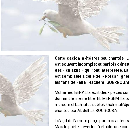
Cette qacida a été très peu chantée. 
est souvent incomplet et parfois dénat
des « chiakhs » qui l’ont interprétée. 
est semblable à celle de « korsani gh
les fans de Feu El Hachemi GUERROUAB
Mohamed BENALI a écrit deux pièces sur
donnant le même titre. EL MERSEM II a pou
mersem el bah’iates sebtek khali mah’dj
chantée par Abdelhak BOUROUBA.
Il s’agit de l’amour perçu par trois acteu
Mais le poète s’évertue à établir une co