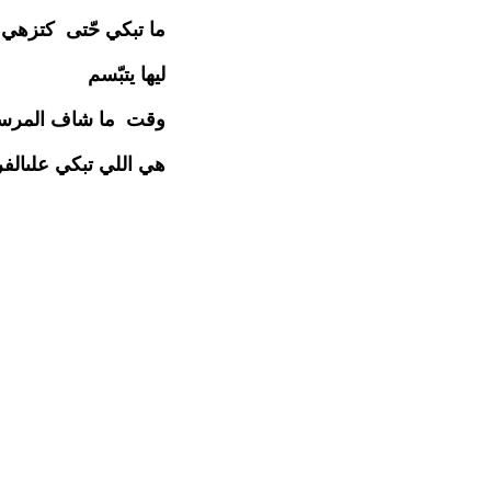
ما تبكي حّتى كتزهي
ليها يتبّسم
وقت ما شاف المرسم 
هي اللي تبكي علىالف