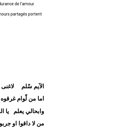
durance de l’amour.
amours partagés portent
الآيم سّلم لاغنى 
اما من لّوام غرقوه
وابحالي يعلم يا الل
من لا داقوا او جرب