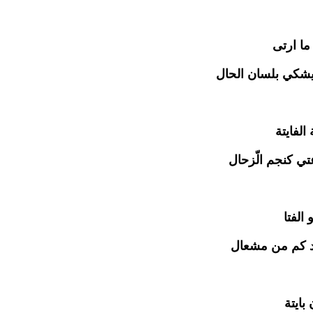
ما ارتى
يشكي بلسان الحال
الفايتة
ي كنجم الّزحال
 الفتا
رد كم من مشعال
بايتة