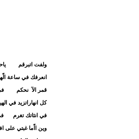
ولفت اتبرقم ياحمام 
انعرفك في ساعة الّهي
قمر الآ نحكم في قص
كل انهاراتزيد في الهي
في انثاتك تغرم في ا
وين ااّما غبتي على ا