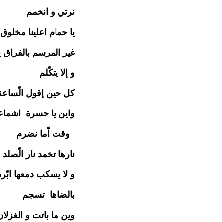
نرتي و انخمم
يا حمام اعلينا مخلوق 
غير المرسم بالفراق 
و إلا يتكّلم
كل حين إقول الّساعة 
واين يا حسرة اشماعت
وقت اّما نضرم
نارها تخمد نار الّصلد و
و لا يسكب دمعها ابّ
بالضاها تسجم
وين ما باتت و الغزلان 