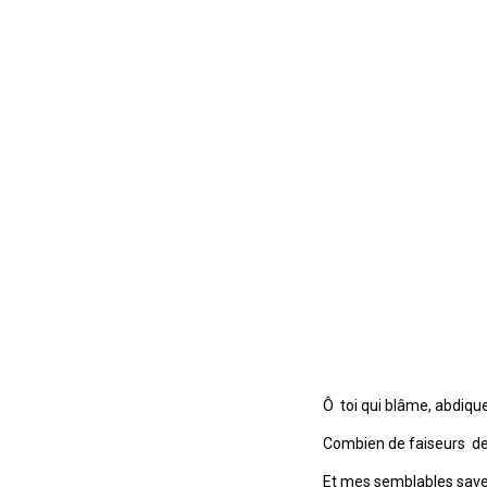
Ô toi qui blâme, abdiqu
Combien de faiseurs de
Et mes semblables saven