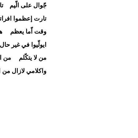
جّوال على الّيم تار
تارت إعظموا افراتن
وقت اّما يعظم هكد
ايولّيوا في غير حا
من لا يتكّلم من ا
واكلامي لازال من 