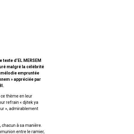
Le texte d’EL MERSEM
uré malgré la célébrité
La mélodie empruntée
ennem » appréciée par
I.
 ce thème en leur
r refrain « djitek ya
our », admirablement
rs, chacun à sa manière.
mmunion entre le ramier,