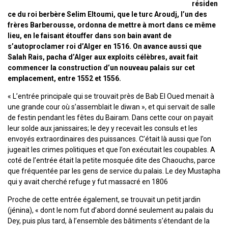
résiden
ce du roi berbère Selim Eltoumi, que le turc Aroudj, l’un des
frères Barberousse, ordonna de mettre à mort dans ce même
lieu, en le faisant étouffer dans son bain avant de
s’autoproclamer roi d’Alger en 1516. On avance aussi que
Salah Rais, pacha d’Alger aux exploits célèbres, avait fait
commencer la construction d’un nouveau palais sur cet
emplacement, entre 1552 et 1556.
« L’entrée principale qui se trouvait près de Bab El Oued menait à
une grande cour où s’assemblait le diwan », et qui servait de salle
de festin pendant les fêtes du Bairam. Dans cette cour on payait
leur solde aux janissaires; le dey y recevait les consuls et les
envoyés extraordinaires des puissances. C’était là aussi que l’on
jugeait les crimes politiques et que l’on exécutait les coupables. A
coté de l’entrée était la petite mosquée dite des Chaouchs, parce
que fréquentée par les gens de service du palais. Le dey Mustapha
qui y avait cherché refuge y fut massacré en 1806
Proche de cette entrée également, se trouvait un petit jardin
(jénina), « dont le nom fut d’abord donné seulement au palais du
Dey, puis plus tard, à l’ensemble des bâtiments s’étendant de la