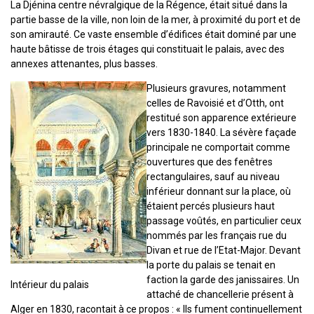
La Djénina centre névralgique de la Régence, était situé dans la
partie basse de la ville, non loin de la mer, à proximité du port et de
son amirauté. Ce vaste ensemble d’édifices était dominé par une
haute bâtisse de trois étages qui constituait le palais, avec des
annexes attenantes, plus basses.
Plusieurs gravures, notamment
celles de Ravoisié et d’Otth, ont
restitué son apparence extérieure
vers 1830-1840. La sévère façade
principale ne comportait comme
ouvertures que des fenêtres
rectangulaires, sauf au niveau
inférieur donnant sur la place, où
étaient percés plusieurs haut
passage voûtés, en particulier ceux
nommés par les français rue du
Divan et rue de l’Etat-Major. Devant
la porte du palais se tenait en
faction la garde des janissaires. Un
Intérieur du palais
attaché de chancellerie présent à
Alger en 1830, racontait à ce propos : « Ils fument continuellement