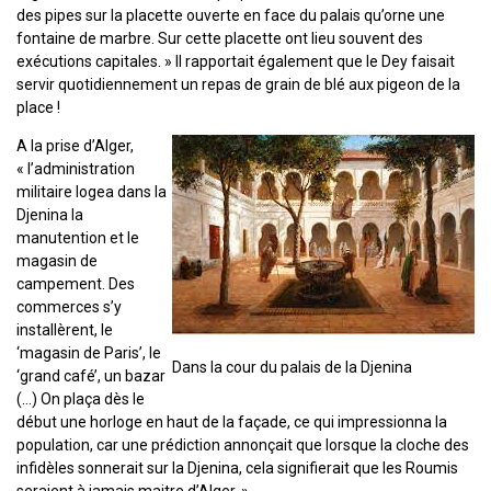
des pipes sur la placette ouverte en face du palais qu’orne une
fontaine de marbre. Sur cette placette ont lieu souvent des
exécutions capitales. » Il rapportait également que le Dey faisait
servir quotidiennement un repas de grain de blé aux pigeon de la
place !
A la prise d’Alger,
« l’administration
militaire logea dans la
Djenina la
manutention et le
magasin de
campement. Des
commerces s’y
installèrent, le
‘magasin de Paris’, le
Dans la cour du palais de la Djenina
‘grand café’, un bazar
(…) On plaça dès le
début une horloge en haut de la façade, ce qui impressionna la
population, car une prédiction annonçait que lorsque la cloche des
infidèles sonnerait sur la Djenina, cela signifierait que les Roumis