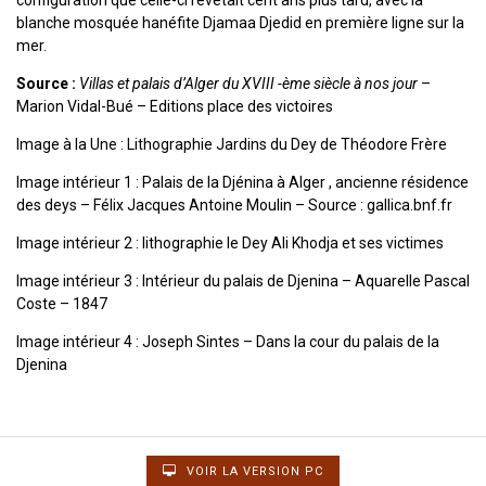
configuration que celle-ci revêtait cent ans plus tard, avec la
blanche mosquée hanéfite Djamaa Djedid en première ligne sur la
mer.
Source :
Villas et palais d’Alger du XVIII -ème siècle à nos jour
–
Marion Vidal-Bué – Editions place des victoires
Image à la Une : Lithographie Jardins du Dey de Théodore Frère
Image intérieur 1 : Palais de la Djénina à Alger , ancienne résidence
des deys – Félix Jacques Antoine Moulin – Source : gallica.bnf.fr
Image intérieur 2 : lithographie le Dey Ali Khodja et ses victimes
Image intérieur 3 : Intérieur du palais de Djenina – Aquarelle Pascal
Coste – 1847
Image intérieur 4 : Joseph Sintes – Dans la cour du palais de la
Djenina
VOIR LA VERSION PC