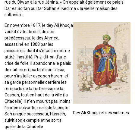
rue du Diwan à la rue Jénina. » On appelait également ce palais
Dar es Soltan ou Dar Soltan el Kedima « la vieille maison des
sultans ».
En novembre 1817, le dey Ali Khodja
voulut éviter le sort de son
prédécesseur, le dey Ahmed,
assassiné en 1808 par les
janissaires, dont il s’était lui-même
attiré l’hostilité. Pris, dit-on d’une
crise de folie, il abandonna le palais
de nuit en emportant son trésor,
pour s’installer avec son harem et
sa garde personnelle derrière les
remparts de la forteresse de la
Casbah, tout en haut de la ville (la
Citadelle). Il n’en mourut pas moins
l’année suivante, mais de la peste.
Dey Ali Khodja et ses victimes
Son unique successeur, Hussein,
suivit son exemple et ne sortit
guère de la Citadelle.