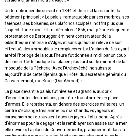
seraient à jamais maitre d’Alger. »
Un terrible incendie survint en 1844 et détruisit la majorité du
bâtiment principal : « Le palais, remarquable par ses marbres, ses
faïences, ses boiseries, ses plafonds sculptés, n’offrit plus que
l’aspect d’une ruine. » Il fut démoli en 1856, malgrè une éloquente
protestation de Berbrugger, éminent conservateur de la
bibliothèque nationale d’Alger, et sans qu’aucun relevé ne soit
effectué, des immeubles le remplacèrent. « L’action du feu ayant
arrêté l’horloge de la tour, l’heure fut donnée à midi, par un coup
de canon. Cette horloge fut placée plus tard sur le minaret de la
mosquée de la Pêcherie. Avec l’Archevêché, ne subsiste
aujourd’hui de cette Djenina que l’Hôtel du secrétaire général du
Gouvernement, rue Bruce (Dar Ahmed) ».
La place devant le palais fut nivelée et agrandie, aux prix
d’importantes destructions, pour être transformée en place
d’armes. Elle représenta, en dehors des exercices militaires, un
centre d’échange très animé où marchands, voyageurs et
caravaniers se retrouvaient dans un joyeux Tohu-bohu. Après
d’énormes pour la dégager et la remblayer son assise sur la mer,
elle devint « La place du Gouvernement », pratiquement dans la