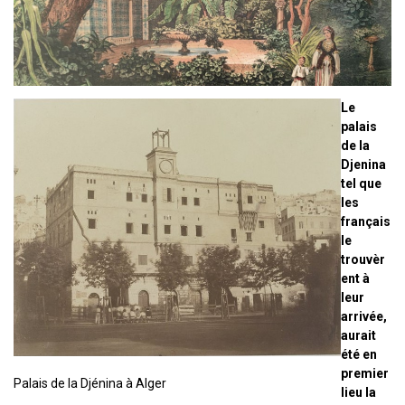
Le
palais
de la
Djenina
tel que
les
français
le
trouvèr
ent à
leur
arrivée,
aurait
été en
premier
Palais de la Djénina à Alger
lieu la