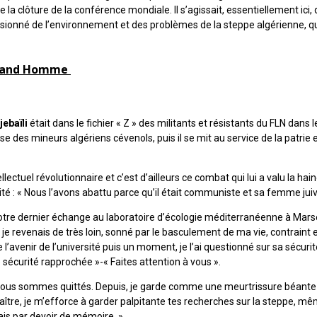
 de la clôture de la conférence mondiale. Il s’agissait, essentiellement i
ssionné de l’environnement et des problèmes de la steppe algérienne, qu
rand Homme
jebaïli
était dans le fichier « Z » des militants et résistants du FLN dans le
se des mineurs algériens cévenols, puis il se mit au service de la patrie
ellectuel révolutionnaire et c’est d’ailleurs ce combat qui lui a valu la ha
té : « Nous l’avons abattu parce qu’il était communiste et sa femme juiv
re dernier échange au laboratoire d’écologie méditerranéenne à Marseil
 je revenais de très loin, sonné par le basculement de ma vie, contraint et
 l’avenir de l’université puis un moment, je l’ai questionné sur sa sécuri
e sécurité rapprochée »-« Faites attention à vous ».
ous sommes quittés. Depuis, je garde comme une meurtrissure béante s
ître, je m’efforce à garder palpitante tes recherches sur la steppe, mê
fais par devoir de mémoire. »