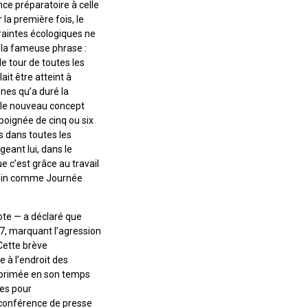
nce préparatoire à celle
la première fois, le
traintes écologiques ne
 la fameuse phrase :
le tour de toutes les
it être atteint à
nes qu’a duré la
e le nouveau concept
 poignée de cinq ou six
s dans toutes les
geant lui, dans le
e c’est grâce au travail
 juin comme Journée
vote — a déclaré que
967, marquant l’agression
 Cette brève
 à l’endroit des
exprimée en son temps
ies pour
 conférence de presse