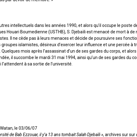
 intellectuels dans les années 1990, et alors qu’il occupe le poste de 
ques Houari Boumedienne (USTHB), S. Djebaïli est menacé de mort à de
ristes. Il ne cède pas à leurs menaces et décide de poursuivre ses foncti
 groupes islamistes, désireux d’exercer leur influence et une percée à 
t. Quelques mois après l’assassinat d’un de ses gardes du corps, et alors 
ndée, il succombe le mardi 31 mai 1994, ainsi qu’un de ses gardes du cor
 l’attendent à sa sortie de l’université.
 Watan, le 03/06/07
rsité de Bab Ezzouar, il y’a 13 ans tombait Salah Djebaïli »
, archives sur sur