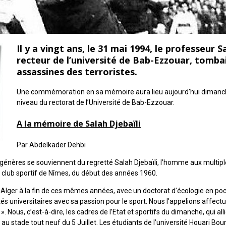
Il y a vingt ans, le 31 mai 1994, le professeur S
recteur de l’université de Bab-Ezzouar, tombai
assassines des terroristes.
Une commémoration en sa mémoire aura lieu aujourd’hui dimanche
niveau du rectorat de l’Université de Bab-Ezzouar.
A la mémoire de Salah Djebaïli
Par Abdelkader Dehbi
nères se souviennent du regretté Salah Djebaïli, l’homme aux multiple
 club sportif de Nîmes, du début des années 1960.
 Alger à la fin de ces mêmes années, avec un doctorat d’écologie en poc
vités universitaires avec sa passion pour le sport. Nous l’appelions affec
 Nous, c’est-à-dire, les cadres de l’Etat et sportifs du dimanche, qui all
au stade tout neuf du 5 Juillet. Les étudiants de l’université Houari B