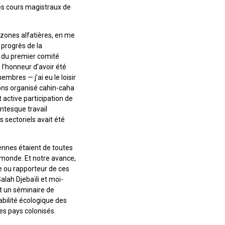
es cours magistraux de
 zones alfatières, en me
 progrès de la
r du premier comité
l’honneur d’avoir été
bres — j’ai eu le loisir
ions organisé cahin-caha
 active participation de
ntesque travail
 sectoriels avait été
ennes étaient de toutes
 monde. Et notre avance,
e ou rapporteur de ces
alah Djebaïli et moi-
t un séminaire de
abilité écologique des
es pays colonisés.