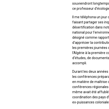
souviendront longtemps 
ce professeur d’écologi
Il me téléphona un jour 
faisant partager ses in
désertification dans not
national pour l’environ
désigné comme rapporteu
d’apprécier la contribu
les premières journées d
l’Algérie à la première
d’études, de documentat
accompli.
Durant les deux années 
les conférences prépara
en matière de maîtrise 
conférences régionales o
même avait été affublé 
coordination des pays d’
ex-puissances coloniales