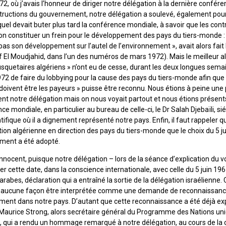
, où j’avais l’honneur de diriger notre délégation à la dernière confére
structions du gouvernement, notre délégation a soulevé, également pour 
uel devait buter plus tard la conférence mondiale, à savoir que les con
n constituer un frein pour le développement des pays du tiers-monde :
 pas son développement sur l’autel de l’environnement », avait alors fait 
EI Moudjahid, dans l’un des numéros de mars 1972). Mais le meilleur alla
squetaires algériens » n’ont eu de cesse, durant les deux longues semai
972 de faire du lobbying pour la cause des pays du tiers-monde afin qu
s doivent être les payeurs » puisse être reconnu. Nous étions à peine une
ent notre délégation mais on nous voyait partout et nous étions présent
e mondiale, en particulier au bureau de celle-ci, le Dr Salah Djebaïli, sié
tifique où il a dignement représenté notre pays. Enfin, il faut rappeler qu
ation algérienne en direction des pays du tiers-monde que le choix du 5
ement a été adopté.
 innocent, puisque notre délégation – lors de la séance d’explication du 
ler cette date, dans la conscience internationale, avec celle du 5 juin 1
arabes, déclaration qui a entraîné la sortie de la délégation israélienne.
en aucune façon être interprétée comme une demande de reconnaissance
ement dans notre pays. D’autant que cette reconnaissance a été déjà 
e Maurice Strong, alors secrétaire général du Programme des Nations un
, qui a rendu un hommage remarqué à notre délégation, au cours de la