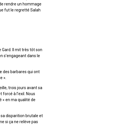
ci, de rendre un hommage
e fut le regretté Salah
 Gard. Il mit très tôt son
 en s’engageant dans le
ine des barbares qui ont
e ».
le, trois jours avant sa
 forcé à l’exil. Nous
té « en ma qualité de
a disparition brutale et
me si ça ne relève pas