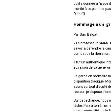
qu’il a donnée à l’issue
mérité à ce pionnier pa
Djebaïli.
Hommage à un g
Par Saci Belgat
« Le professeur
Salah D
savoir à défendre la cau
combat de la libération.
Il fut un authentique int
eu raison de sa générosi
Je garde en mémoire not
disparition tragique. Moi
avons surtout discuté de
recteur, je dispose d’un
Sur cet échange, nous n
lâche. Paix à ton âme ma
de ma spécialité. Je le 