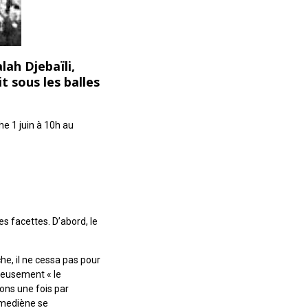
alah Djebaïli,
t sous les balles
 1 juin à 10h au
s facettes. D’abord, le
he, il ne cessa pas pour
tueusement « le
ions une fois par
oumediène se