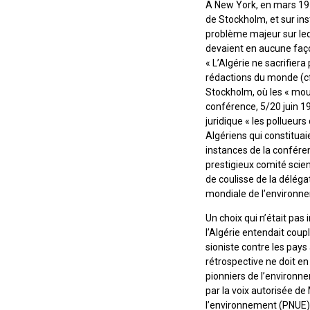
A New York, en mars 1972
de Stockholm, et sur in
problème majeur sur leq
devaient en aucune faço
« L’Algérie ne sacrifiera
rédactions du monde (cf 
Stockholm, où les « mou
conférence, 5/20 juin 1
juridique « les pollueur
Algériens qui constituai
instances de la conférenc
prestigieux comité scien
de coulisse de la délég
mondiale de l’environn
Un choix qui n’était pas
l’Algérie entendait coup
sioniste contre les pays 
rétrospective ne doit 
pionniers de l’environn
par la voix autorisée d
l’environnement (PNUE)