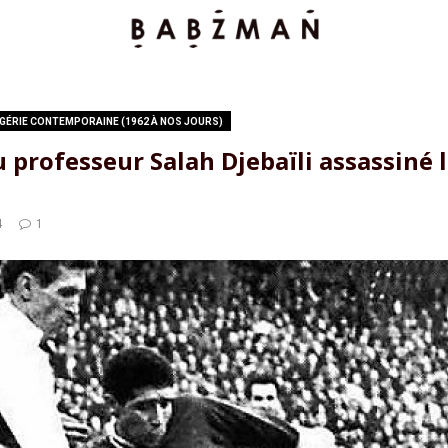
LGÉRIE CONTEMPORAINE (1962 À NOS JOURS)
rofesseur Salah Djebaïli assassiné l
4
1